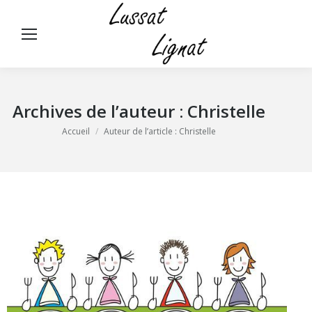
Panneau de gestion des cookies
Rech
:
Archives de l’auteur :
Christelle
Vous êtes ici :
Accueil
Auteur de l’article : Christelle