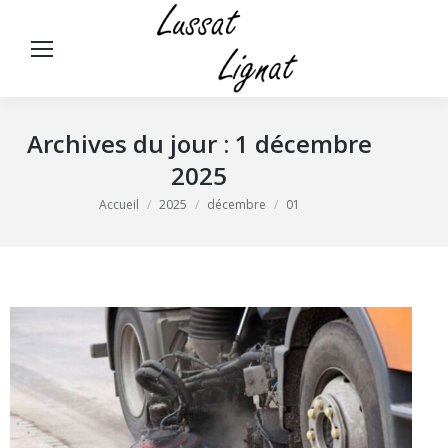
Panneau de gestion des cookies
Rech
:
Archives du jour :
1 décembre
2025
Vous êtes ici :
Accueil
2025
décembre
01