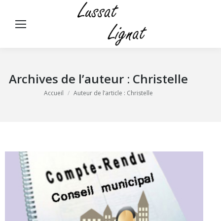
Panneau de gestion des cookies
Rech
:
Archives de l’auteur :
Christelle
Vous êtes ici :
Accueil
Auteur de l’article : Christelle