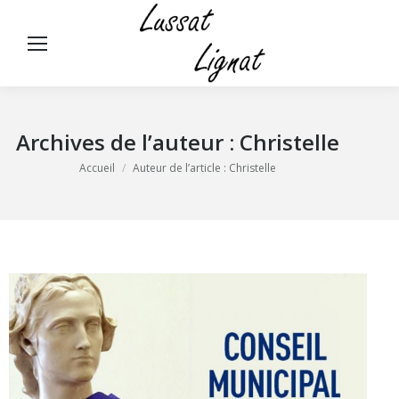
Panneau de gestion des cookies
Rech
:
Archives de l’auteur :
Christelle
Vous êtes ici :
Accueil
Auteur de l’article : Christelle