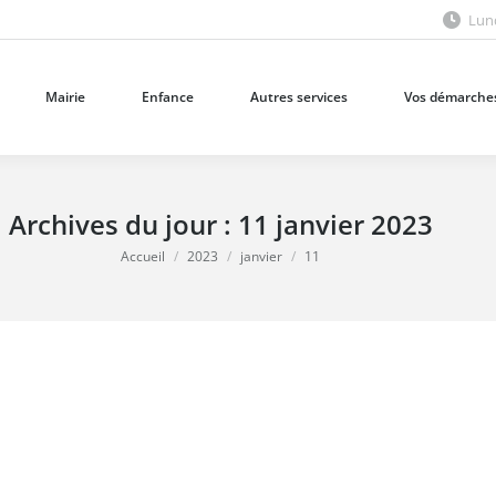
Lund
Mairie
Enfance
Autres services
Vos démarches
Mairie
Enfance
Autres services
Vos démarche
Archives du jour :
11 janvier 2023
Vous êtes ici :
Accueil
2023
janvier
11