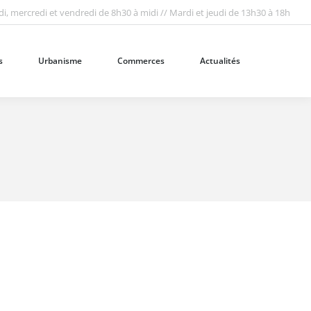
i, mercredi et vendredi de 8h30 à midi // Mardi et jeudi de 13h30 à 18h
Urbanisme
Commerces
Actualités
Recherc
:
s
Urbanisme
Commerces
Actualités
Recherc
: