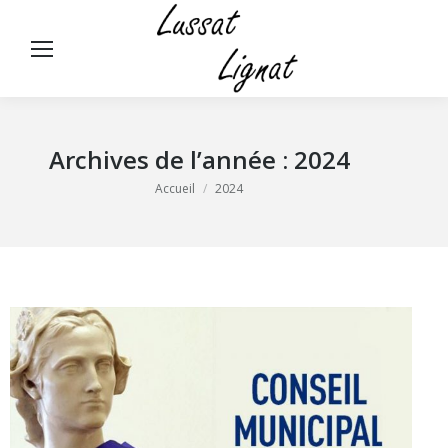
Panneau de gestion des cookies
Rech
:
Archives de l’année :
2024
Vous êtes ici :
Accueil
2024