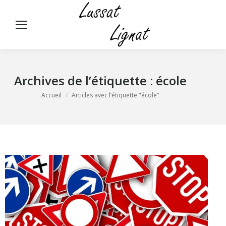
Panneau de gestion des cookies
Rech
:
Archives de l’étiquette :
école
Vous êtes ici :
Accueil
Articles avec l’étiquette "école"