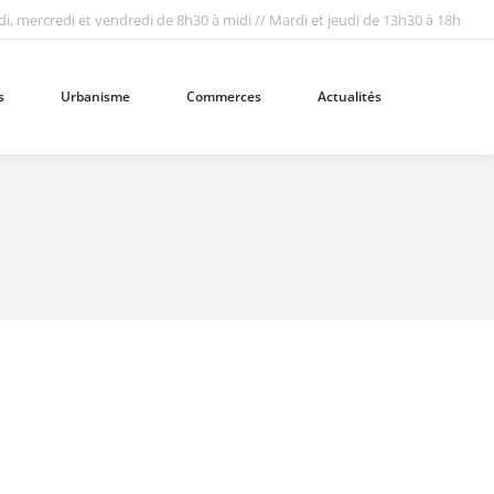
i, mercredi et vendredi de 8h30 à midi // Mardi et jeudi de 13h30 à 18h
Urbanisme
Commerces
Actualités
Recherc
:
s
Urbanisme
Commerces
Actualités
Recherc
: