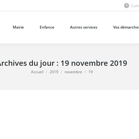
Lund
Mairie
Enfance
Autres services
Vos démarches
Mairie
Enfance
Autres services
Vos démarche
rchives du jour :
19 novembre 2019
Vous êtes ici :
Accueil
2019
novembre
19