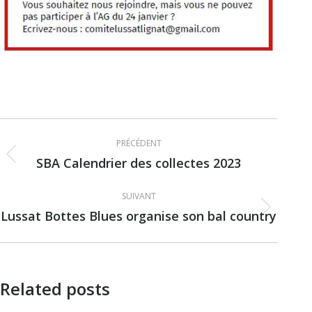
Navigation
PRÉCÉDENT
article
SBA Calendrier des collectes 2023
Article
précédent
SUIVANT
:
Lussat Bottes Blues organise son bal country
Article
suivant
:
Related posts