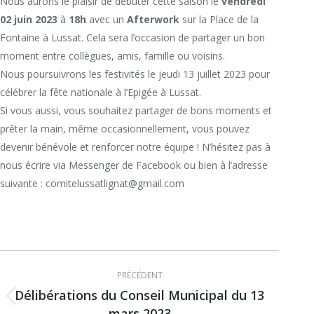
Nous aurons le plaisir de débuter cette saison le
vendredi
02 juin 2023
à
18h
avec un
Afterwork
sur la Place de la
Fontaine à Lussat. Cela sera l’occasion de partager un bon
moment entre collègues, amis, famille ou voisins.
Nous poursuivrons les festivités le jeudi 13 juillet 2023 pour
célébrer la fête nationale à l’Epigée à Lussat.
Si vous aussi, vous souhaitez partager de bons moments et
prêter la main, même occasionnellement, vous pouvez
devenir bénévole et renforcer notre équipe ! N’hésitez pas à
nous écrire via Messenger de Facebook ou bien à l’adresse
suivante : comitelussatlignat@gmail.com
Navigation
PRÉCÉDENT
article
Délibérations du Conseil Municipal du 13
Article
mars 2023