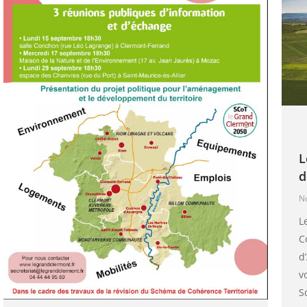
L
d
N
L
C
d
v
S