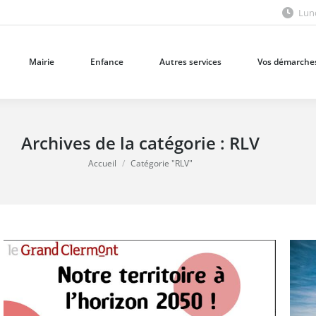
Lund
Mairie
Enfance
Autres services
Vos démarches
Mairie
Enfance
Autres services
Vos démarche
Archives de la catégorie :
RLV
Vous êtes ici :
Accueil
Catégorie "RLV"