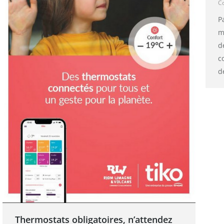
Co
P
m
d
c
d
Thermostats obligatoires, n’attendez