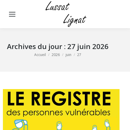
Panneau de gestion des cookies
Rech
:
Archives du jour :
27 juin 2026
Vous êtes ici :
Accueil
2026
juin
27