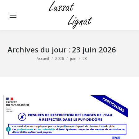
Panneau de gestion des cookies
Rech
:
Archives du jour :
23 juin 2026
Vous êtes ici :
Accueil
2026
juin
23