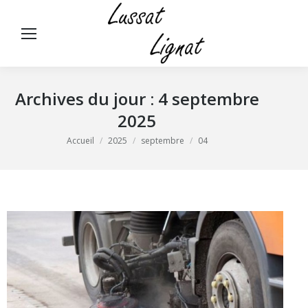
Panneau de gestion des cookies
Rech
:
Archives du jour :
4 septembre
2025
Vous êtes ici :
Accueil
2025
septembre
04