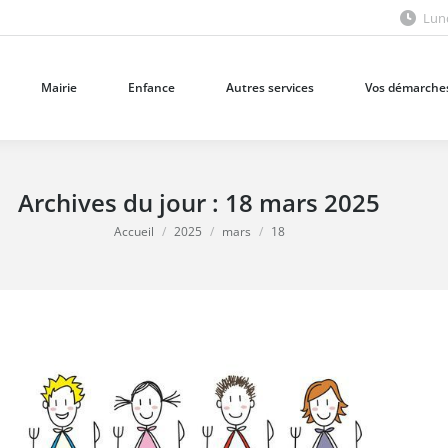
Lund
Mairie
Enfance
Autres services
Vos démarches
Mairie
Enfance
Autres services
Vos démarche
Archives du jour :
18 mars 2025
Vous êtes ici :
Accueil
2025
mars
18