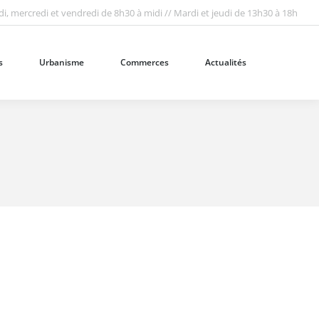
i, mercredi et vendredi de 8h30 à midi // Mardi et jeudi de 13h30 à 18h
Urbanisme
Commerces
Actualités
Recherc
:
s
Urbanisme
Commerces
Actualités
Recherc
: