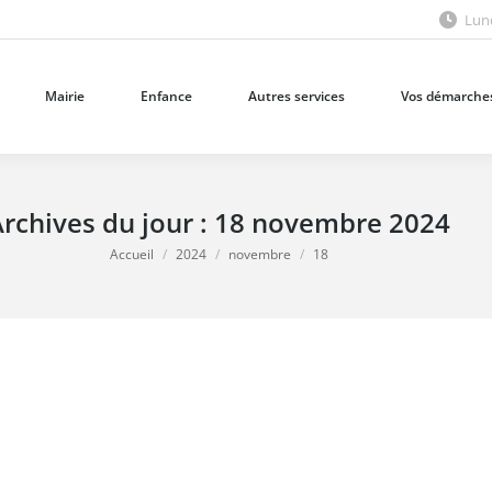
Lund
Mairie
Enfance
Autres services
Vos démarches
Mairie
Enfance
Autres services
Vos démarche
rchives du jour :
18 novembre 2024
Vous êtes ici :
Accueil
2024
novembre
18