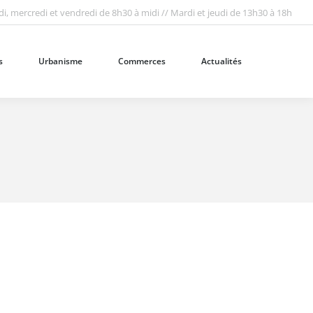
i, mercredi et vendredi de 8h30 à midi // Mardi et jeudi de 13h30 à 18h
Urbanisme
Commerces
Actualités
Recherc
:
s
Urbanisme
Commerces
Actualités
Recherc
: