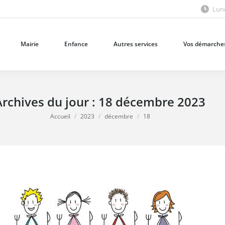
Lund
Mairie
Enfance
Autres services
Vos démarches
Mairie
Enfance
Autres services
Vos démarche
Archives du jour :
18 décembre 2023
Vous êtes ici :
Accueil
2023
décembre
18