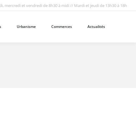
i, mercredi et vendredi de 8h30 à midi // Mardi et jeudi de 13h30 à 18h
Urbanisme
Commerces
Actualités
Recherc
:
s
Urbanisme
Commerces
Actualités
Recherc
: