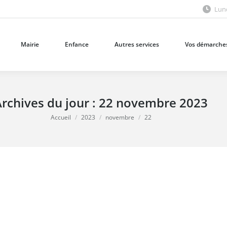
Lund
Mairie
Enfance
Autres services
Vos démarches
Mairie
Enfance
Autres services
Vos démarche
rchives du jour :
22 novembre 2023
Vous êtes ici :
Accueil
2023
novembre
22