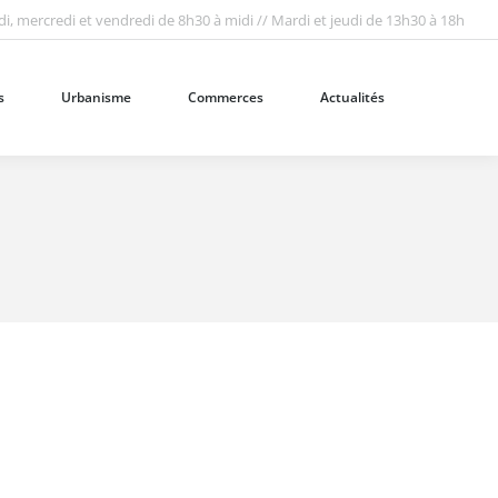
i, mercredi et vendredi de 8h30 à midi // Mardi et jeudi de 13h30 à 18h
Urbanisme
Commerces
Actualités
Recherc
:
s
Urbanisme
Commerces
Actualités
Recherc
: