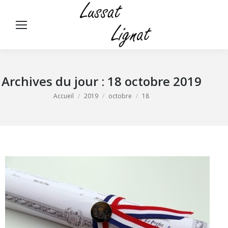
Panneau de gestion des cookies
Rech
:
Archives du jour :
18 octobre 2019
Vous êtes ici :
Accueil
2019
octobre
18