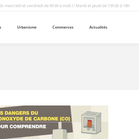
i, mercredi et vendredi de 8h30 à midi // Mardi et jeudi de 13h30 à 18h
Urbanisme
Commerces
Actualités
Recherc
:
s
Urbanisme
Commerces
Actualités
Recherc
: