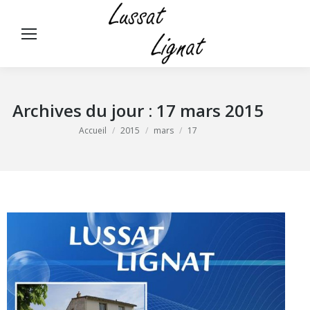
Panneau de gestion des cookies
Rech
:
Archives du jour :
17 mars 2015
Vous êtes ici :
Accueil
2015
mars
17