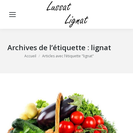
Panneau de gestion des cookies
Rech
:
Archives de l’étiquette :
lignat
Vous êtes ici :
Accueil
Articles avec l’étiquette "lignat"