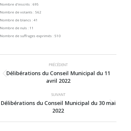
Nombre d'inscrits :
695
Nombre de votants :
562
Nombre de blancs :
41
Nombre de nuls :
11
Nombre de suffrages exprimés :
510
Navigation
PRÉCÉDENT
article
Délibérations du Conseil Municipal du 11
Article
avril 2022
précédent
:
SUIVANT
Délibérations du Conseil Municipal du 30 mai
Article
2022
suivant
: