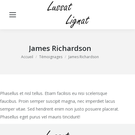
Panneau de gestion des cookies
Rech
:
James Richardson
Vous êtes ici :
Accueil
Témoignages
James Richardson
Phasellus et nisl tellus. Etiam facilisis eu nisi scelerisque
faucibus. Proin semper suscipit magna, nec imperdiet lacus
semper vitae. Sed hendrerit enim non justo posuere placerat.
Phasellus eget purus vel mauris tincidunt!