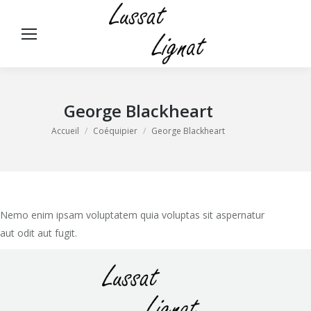
Panneau de gestion des cookies
Rech
:
George Blackheart
Vous êtes ici :
Accueil
Coéquipier
George Blackheart
Nemo enim ipsam voluptatem quia voluptas sit aspernatur
aut odit aut fugit.