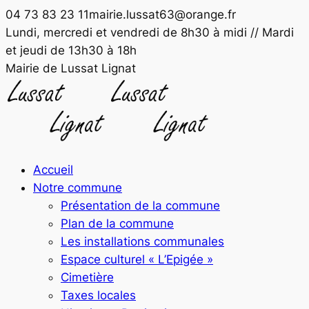
Panneau de gestion des cookies
Aller
04 73 83 23 11
mairie.lussat63@orange.fr
au
Facebook
Lundi, mercredi et vendredi de 8h30 à midi // Mardi
contenu
page
et jeudi de 13h30 à 18h
opens
Mairie de Lussat Lignat
in
new
window
Accueil
Notre commune
Présentation de la commune
Plan de la commune
Les installations communales
Espace culturel « L’Epigée »
Cimetière
Taxes locales