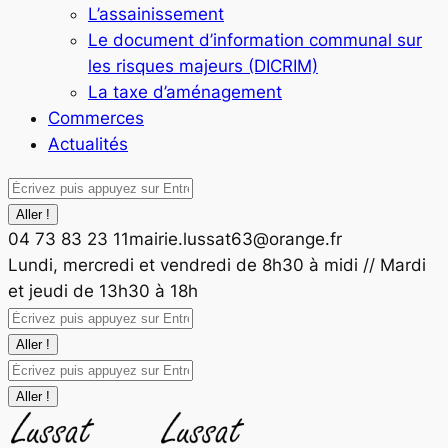
L’assainissement
Le document d’information communal sur
les risques majeurs (DICRIM)
La taxe d’aménagement
Commerces
Actualités
Recherche
:
04 73 83 23 11
mairie.lussat63@orange.fr
Facebook
Lundi, mercredi et vendredi de 8h30 à midi // Mardi
page
et jeudi de 13h30 à 18h
opens
Recherche
in
:
new
Recherche
window
: