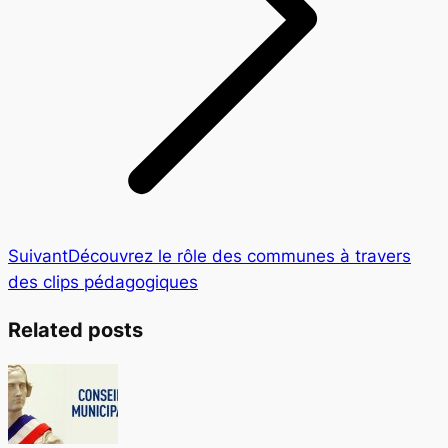
Article
Suivant
Découvrez le rôle des communes à travers
suivant
des clips pédagogiques
:
Related posts