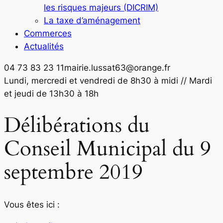
les risques majeurs (DICRIM)
La taxe d’aménagement
Commerces
Actualités
04 73 83 23 11
mairie.lussat63@orange.fr
Facebook
Lundi, mercredi et vendredi de 8h30 à midi // Mardi
page
et jeudi de 13h30 à 18h
opens
Délibérations du
in
new
Conseil Municipal du 9
window
septembre 2019
Vous êtes ici :