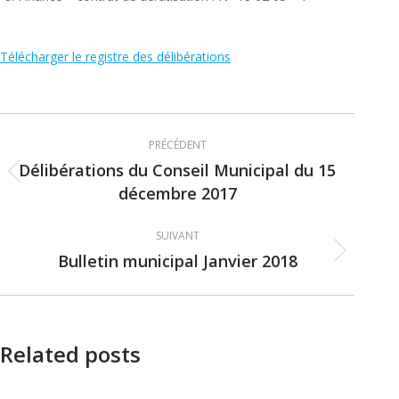
Télécharger le registre des délibérations
Navigation
PRÉCÉDENT
article
Délibérations du Conseil Municipal du 15
Article
décembre 2017
précédent
:
SUIVANT
Bulletin municipal Janvier 2018
Article
suivant
:
Related posts