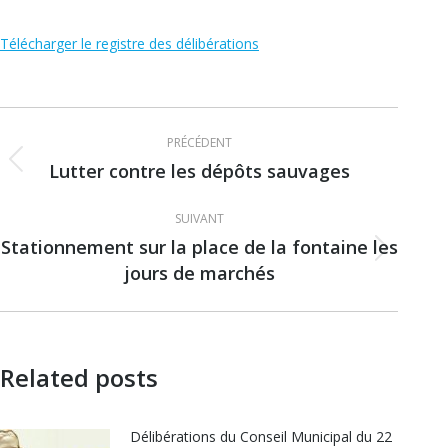
Télécharger le registre des délibérations
Navigation
PRÉCÉDENT
article
Lutter contre les dépôts sauvages
Article
précédent
SUIVANT
:
Stationnement sur la place de la fontaine les
Article
jours de marchés
suivant
:
Related posts
Délibérations du Conseil Municipal du 22