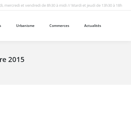
i, mercredi et vendredi de 8h30 à midi // Mardi et jeudi de 13h30 à 18h
Urbanisme
Commerces
Actualités
Recherc
:
s
Urbanisme
Commerces
Actualités
Recherc
:
re 2015