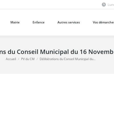
Lund
Mairie
Enfance
Autres services
Vos démarches
Mairie
Enfance
Autres services
Vos démarche
ons du Conseil Municipal du 16 Novemb
Vous êtes ici :
Accueil
PV du CM
Délibérations du Conseil Municipal du…