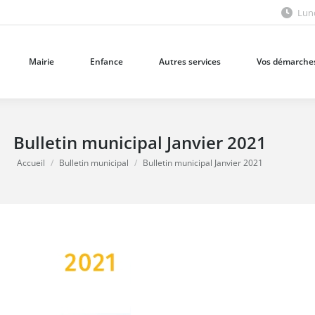
Lund
Mairie
Enfance
Autres services
Vos démarches
Mairie
Enfance
Autres services
Vos démarche
Bulletin municipal Janvier 2021
Vous êtes ici :
Accueil
Bulletin municipal
Bulletin municipal Janvier 2021