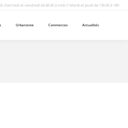
i, mercredi et vendredi de 8h30 à midi // Mardi et jeudi de 13h30 à 18h
Urbanisme
Commerces
Actualités
Recherc
:
s
Urbanisme
Commerces
Actualités
Recherc
: