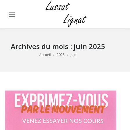
Panneau de gestion des cookies
Rech
:
Archives du mois :
juin 2025
Vous êtes ici :
Accueil
2025
juin